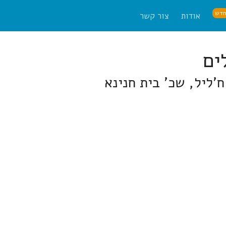
דש
אודות
צור קשר
ח'ליל, שכ' בית חנינא