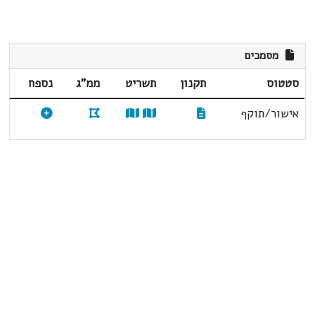
מסמכים
סטטוס
תקנון
תשריט
ממ"ג
נספח
אישור/תוקף