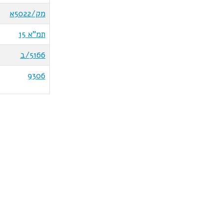
מק/5022א
תמ"א 15
5166/ב
9306