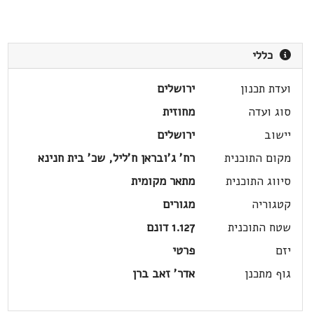
כללי
ועדת תכנון
ירושלים
סוג ועדה
מחוזית
יישוב
ירושלים
מקום התוכנית
רח' ג'ובראן ח'ליל, שכ' בית חנינא
סיווג התוכנית
מתאר מקומית
קטגוריה
מגורים
שטח התוכנית
1.127 דונם
יזם
פרטי
גוף מתכנן
אדר' זאב ברן