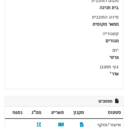
מקום התוכנית
בית חנינה
סיווג התוכנית
מתאר מקומית
קטגוריה
מגורים
יזם
פרטי
גוף מתכנן
אדר'
מסמכים
סטטוס
תקנון
תשריט
ממ"ג
נספח
אישור/תוקף