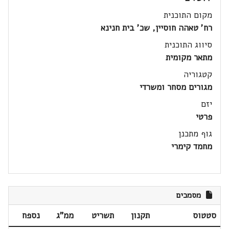
מקום התוכנית
רח' טאהה חוסיין, שכ' בית חנינא
סיווג התוכנית
מתאר מקומית
קטגוריה
מגורים מסחר ומשרדי
יזם
פרטי
גוף מתכנן
מחמד קימרי
מסמכים
סטטוס
תקנון
תשריט
ממ"ג
נספח