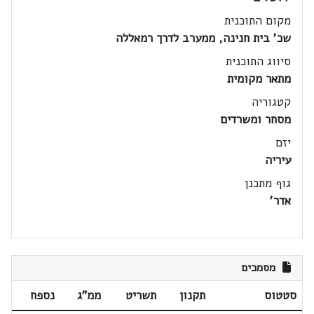
מקום התוכנית
שכ' בית חנינה, ממערב לדרך רמאללה
סיווג התוכנית
מתאר מקומית
קטגוריה
מסחר ומשרדים
יזם
עיריה
גוף מתכנן
אדר'
מסמכים
סטטוס
תקנון
תשריט
ממ"ג
נספח