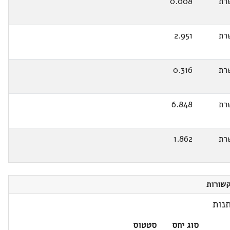
רת
0.008
רת
2.951
רת
0.316
רת
6.848
רת
1.862
שורות
נות
סוג יחס
סטטוס