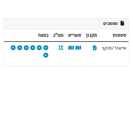
מסמכים
סטטוס
תקנון
תשריט
ממ"ג
נספח
אישור/תוקף