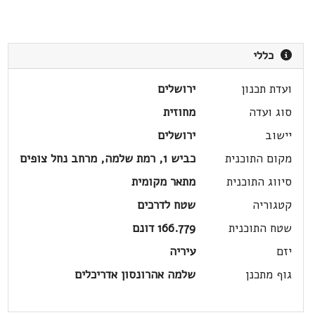
כללי
ועדת תכנון
ירושלים
סוג ועדה
מחוזית
יישוב
ירושלים
מקום התוכנית
כביש 1, רמת שלמה, מרחב נחל צופים
סיווג התוכנית
מתאר מקומית
קטגוריה
שטח לדרכים
שטח התוכנית
166.779 דונם
יזם
עיריה
גוף מתכנן
שלמה אהרונסון אדריכלים