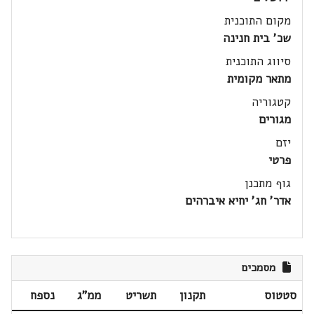
מקום התוכנית
שכ' בית חנינה
סיווג התוכנית
מתאר מקומית
קטגוריה
מגורים
יזם
פרטי
גוף מתכנן
אדר' חג' יחיא איברהים
מסמכים
סטטוס
תקנון
תשריט
ממ"ג
נספח