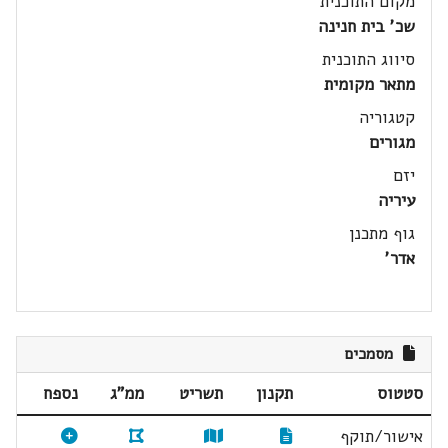
מקום התוכנית
שכ' בית חנינה
סיווג התוכנית
מתאר מקומית
קטגוריה
מגורים
יזם
עיריה
גוף מתכנן
אדר'
מסמכים
סטטוס
תקנון
תשריט
ממ"ג
נספח
אישור/תוקף