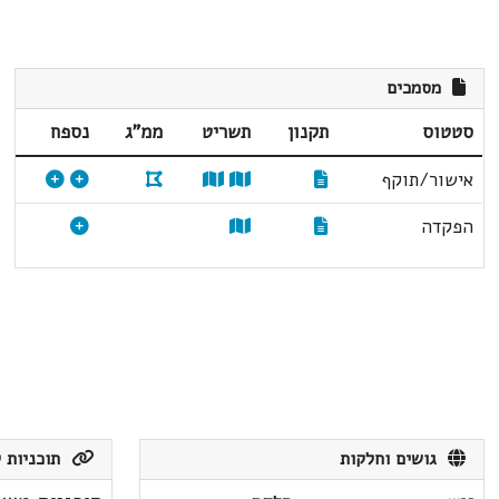
מסמכים
סטטוס
תקנון
תשריט
ממ"ג
נספח
אישור/תוקף
הפקדה
גושים וחלקות
תוכניות ק