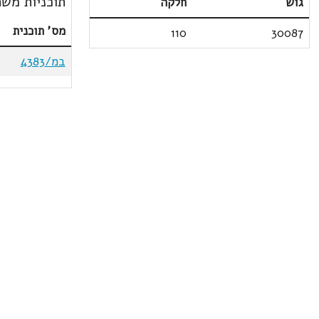
תוכניות משת
גוש
חלקה
מס' תוכנית
110
30087
במ/4383