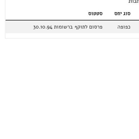
נות
סוג יחס
סטטוס
כפופה
פרסום לתוקף ברשומות 30.10.94