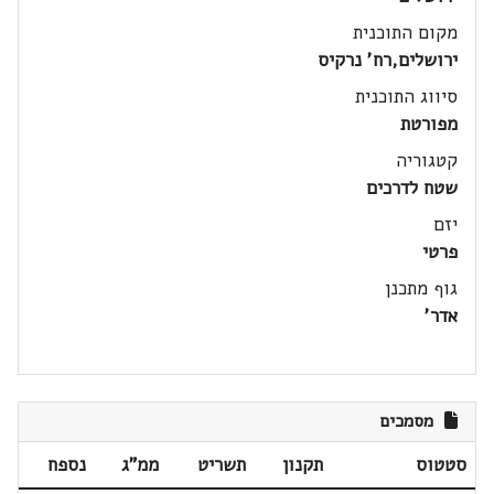
מקום התוכנית
ירושלים,רח' נרקיס
סיווג התוכנית
מפורטת
קטגוריה
שטח לדרכים
יזם
פרטי
גוף מתכנן
אדר'
מסמכים
סטטוס
תקנון
תשריט
ממ"ג
נספח