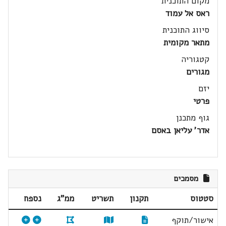
מקום התוכנית
ראס אל עמוד
סיווג התוכנית
מתאר מקומית
קטגוריה
מגורים
יזם
פרטי
גוף מתכנן
אדר' עליאן באסם
מסמכים
סטטוס
תקנון
תשריט
ממ"ג
נספח
אישור/תוקף