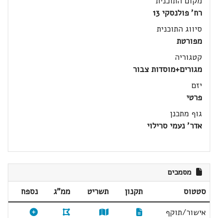
מקום התוכנית
רח' פולנסקי 13
סיווג התוכנית
מפורטת
קטגוריה
מגורים+מוסדות צבור
יזם
פרטי
גוף מתכנן
אדר' נעמי סרילוי
מסמכים
סטטוס
תקנון
תשריט
ממ"ג
נספח
אישור/תוקף