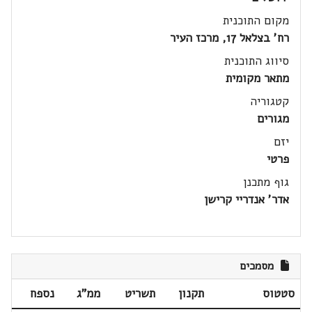
מקום התוכנית
רח' בצלאל 17, מרכז העיר
סיווג התוכנית
מתאר מקומית
קטגוריה
מגורים
יזם
פרטי
גוף מתכנן
אדר' אנדריי קרישן
מסמכים
סטטוס
תקנון
תשריט
ממ"ג
נספח