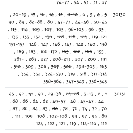
74-77
,
54
,
53
,
31
,
27
,
20-29
,
17
,
16
,
14
,
12
,
8-10
,
6
,
5
,
4
,
3
30130
90
,
89
,
82-88
,
80
,
47-77
,
44-46
,
30-43
,
115
,
114
,
109
,
107
,
105
,
98-103
,
96
,
93
,
,
135
,
133
,
132
,
130
,
128
,
126
,
124
,
119-121
151-153
,
148
,
147
,
146
,
143
,
142
,
140
,
138
,
189
,
183
,
166-172
,
165
,
162
,
160
,
155
,
281-
,
263
,
227
,
208-213
,
207
,
200
,
191
,
310
,
309
,
308
,
307
,
306
,
298-305
,
283
,
334
,
332
,
324-330
,
319
,
316
,
311-314
358-364
,
347-349
,
336-345
43
,
42
,
41
,
40
,
29-36
,
24-28
,
3-13
,
2
,
1
30131
,
68
,
66
,
64
,
62
,
49-57
,
48
,
45-47
,
44
,
,
87
,
86
,
84
,
83
,
80
,
78
,
76
,
74
,
72
,
70
,
111
,
109
,
108
,
102-106
,
99
,
97
,
93
,
89
124
,
122
,
121
,
119
,
114-116
,
112