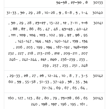
54-58
,
27-30
,
8
30133
31-33
,
30
,
29
,
28
,
10-26
,
9
,
6-8
,
5
,
1-4
30140
,
30
,
29
,
28
,
23-27
,
13-22
,
12
,
7-11
,
1-6
30141
,
88
,
87
,
86
,
85
,
47
,
46
,
43-45
,
40-42
,
111
,
109
,
104
,
103
,
102
,
99
,
97
,
96
,
95
,
145-147
,
144
,
143
,
140-142
,
139
,
134
,
206
,
203
,
199
,
194
,
187-192
,
148-150
232
,
227
,
218
,
213-216
,
212
,
209-211
,
207
246-
,
242-244
,
241
,
240
,
236-239
,
233
,
259
,
257
,
255
,
251
,
248
,
29-33
,
28
,
27
,
26
,
12-24
,
10
,
8
,
7
,
3-5
30142
60
,
59
,
55-58
,
51-53
,
37-49
,
36
,
35
,
34
72-74
,
69
,
67
,
65
,
64
,
160
,
127
,
123
,
82
,
80
,
79
,
75-78
,
66
,
65
30143
240
,
198
,
197
,
196
,
195
,
161
,