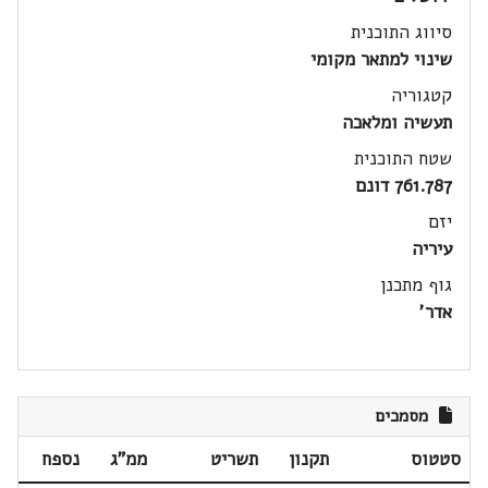
סיווג התוכנית
שינוי למתאר מקומי
קטגוריה
תעשיה ומלאכה
שטח התוכנית
761.787 דונם
יזם
עיריה
גוף מתכנן
אדר'
מסמכים
סטטוס
תקנון
תשריט
ממ"ג
נספח