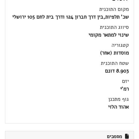
מקום התוכנית
שכ' תלפיות,בין דרך חברון 124 ודרך בית לחם 105 ירושלי
סיווג התוכנית
שינוי למתאר מקומי
קטגוריה
מוסדות (אחר)
שטח התוכנית
8.903 דונם
יזם
רמ'י
גוף מתכנן
אהוד הלוי
מסמכים