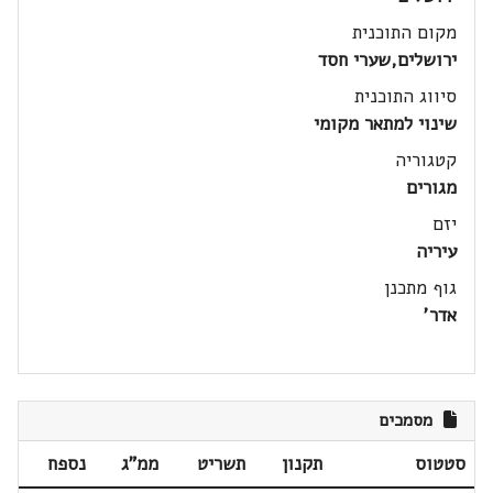
מקום התוכנית
ירושלים,שערי חסד
סיווג התוכנית
שינוי למתאר מקומי
קטגוריה
מגורים
יזם
עיריה
גוף מתכנן
אדר'
מסמכים
סטטוס
תקנון
תשריט
ממ"ג
נספח