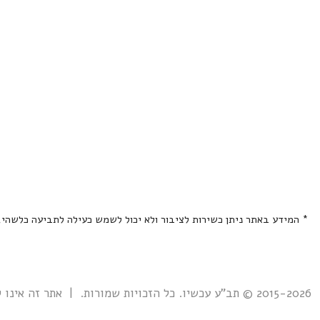
* המידע באתר ניתן כשירות לציבור ולא יכול לשמש כעילה לתביעה כלשהי
2015-2026 © תב"ע עכשיו. כל הזכויות שמורות. | אתר זה אינו קשור אל ואינו נתמך ע"י גוף ממשלתי כלשהו כולל רשות מקרקעי ישראל. |