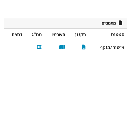
מסמכים
סטטוס
תקנון
תשריט
ממ"ג
נספח
אישור/תוקף