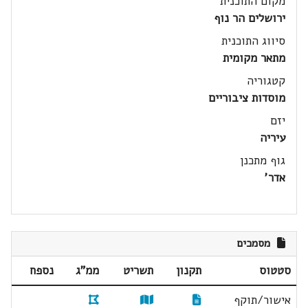
מקום התוכנית
ירושלים הר נוף
סיווג התוכנית
מתאר מקומית
קטגוריה
מוסדות ציבוריים
יזם
עיריה
גוף מתכנן
אדר'
מסמכים
סטטוס
תקנון
תשריט
ממ"ג
נספח
אישור/תוקף