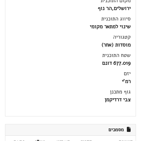
מקום התוכנית
ירושלים,הר נוף
סיווג התוכנית
שינוי למתאר מקומי
קטגוריה
מוסדות (אחר)
שטח התוכנית
677.019 דונם
יזם
רמ'י
גוף מתכנן
צבי דרדיקמן
מסמכים