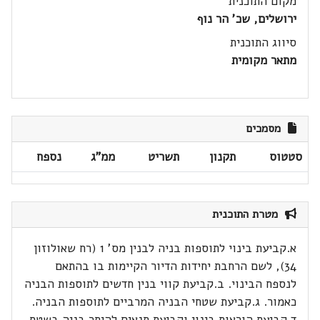
מקום התוכנית
ירושלים, שכ' הר נוף
סיווג התוכנית
מתאר מקומית
מסמכים
סטטוס
תקנון
תשריט
ממ"ג
נספח
מטרת התוכנית
א.קביעת בינוי לתוספות בניה לבנין מס' 1 (רח שאולוזון
34), לשם הרחבת יחידות הדיור הקיימות בו בהתאם
לנספח הבינוי. ב.קביעת קווי בנין חדשים לתוספות הבניה
כאמור. ג.קביעת שטחי הבניה המרביים לתוספות הבניה.
ד.קביעת הוראות בינוי וקביעת תנאים להיתר בניה בשטח.