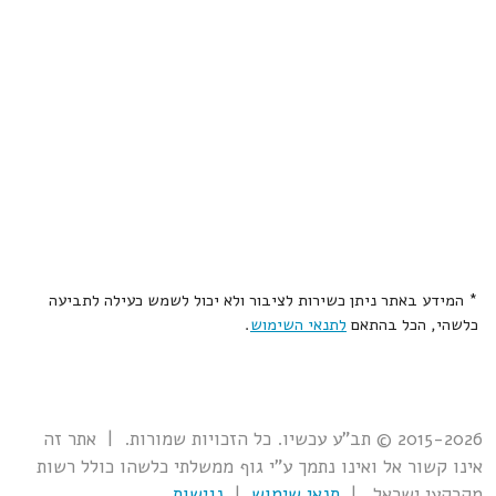
* המידע באתר ניתן כשירות לציבור ולא יכול לשמש כעילה לתביעה
כלשהי, הכל בהתאם
לתנאי השימוש
.
2015-2026 © תב"ע עכשיו. כל הזכויות שמורות. | אתר זה
אינו קשור אל ואינו נתמך ע"י גוף ממשלתי כלשהו כולל רשות
מקרקעי ישראל. |
תנאי שימוש
|
נגישות