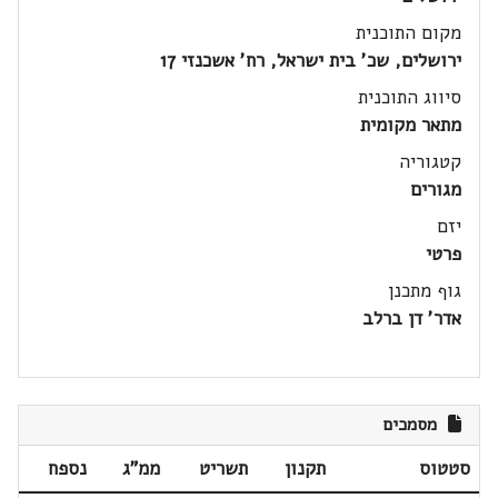
מקום התוכנית
ירושלים, שכ' בית ישראל, רח' אשכנזי 17
סיווג התוכנית
מתאר מקומית
קטגוריה
מגורים
יזם
פרטי
גוף מתכנן
אדר' דן ברלב
מסמכים
סטטוס
תקנון
תשריט
ממ"ג
נספח