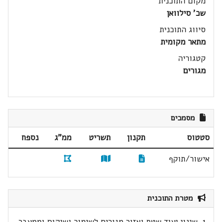
מקום התוכנית
שכ' סילוואן
סיווג התוכנית
מתאר מקומית
קטגוריה
מגורים
מסמכים
סטטוס
תקנון
תשריט
ממ"ג
נספח
אישור/תוקף
מטרת התוכנית
1. שינוי יעוד שטח ואזור מגורים לשימור ושיקום וממעבר