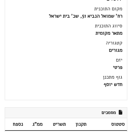
מקום התוכנית
רח' שמואל הנביא 51, שכ' בית ישראל
סיווג התוכנית
מתאר מקומית
קטגוריה
מגורים
יזם
פרטי
גוף מתכנן
חדש יוסף
מסמכים
סטטוס
תקנון
תשריט
ממ"ג
נספח