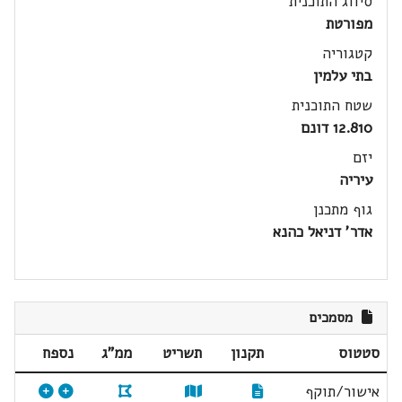
סיווג התוכנית
מפורטת
קטגוריה
בתי עלמין
שטח התוכנית
12.810 דונם
יזם
עיריה
גוף מתכנן
אדר' דניאל כהנא
מסמכים
סטטוס
תקנון
תשריט
ממ"ג
נספח
אישור/תוקף