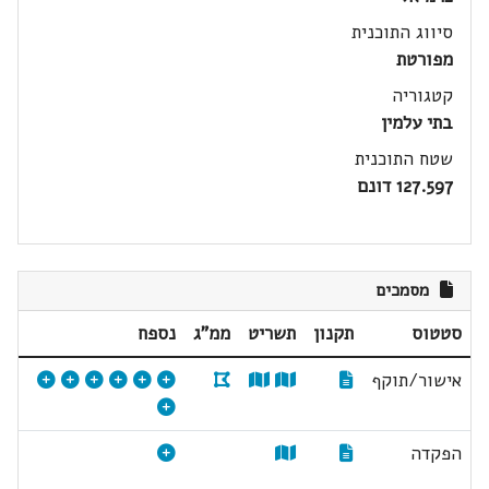
סיווג התוכנית
מפורטת
קטגוריה
בתי עלמין
שטח התוכנית
127.597 דונם
מסמכים
סטטוס
תקנון
תשריט
ממ"ג
נספח
אישור/תוקף
הפקדה