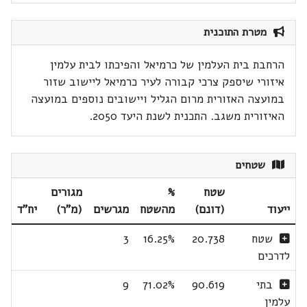
מטרת התוכנית
הרחבת בית העלמין של כרמיאל והפיכתו לבית עלמין
איזורי שיספק צרכי קבורה לעיר כרמיאל ליישוב שזור
במועצה האזורית מרום הגליל ויישובים נוספים במועצה
האיזורית משגב. התכנית לשנת היעד 2050.
שטחים
שטח
%
מגורים
ייעוד
(דונם)
מהשטח
מגרשים
(מ"ר)
יח"ד
שטח
20.738
16.25%
3
לדרכים
בתי
90.619
71.02%
9
עלמין