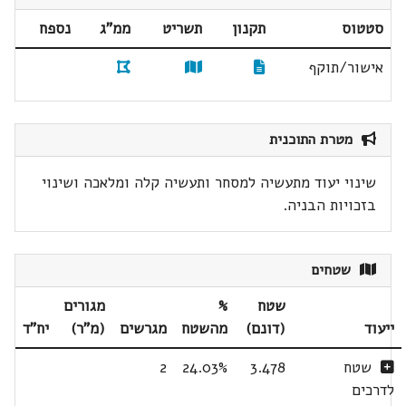
סטטוס
תקנון
תשריט
ממ"ג
נספח
אישור/תוקף
מטרת התוכנית
שינוי יעוד מתעשיה למסחר ותעשיה קלה ומלאכה ושינוי
בזכויות הבניה.
שטחים
שטח
%
מגורים
ייעוד
(דונם)
מהשטח
מגרשים
(מ"ר)
יח"ד
שטח
3.478
24.03%
2
לדרכים