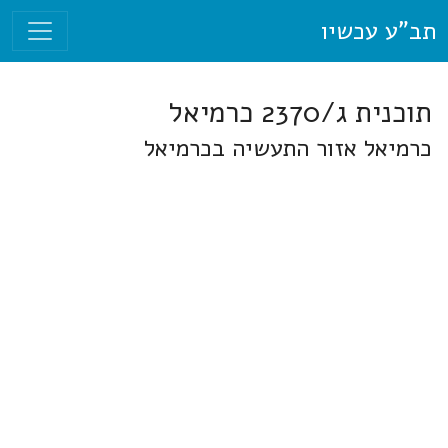
תב"ע עכשיו
תוכנית ג/2370 כרמיאל
כרמיאל אזור התעשיה בכרמיאל