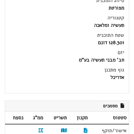
סיווג התוכנית
מפורטת
קטגוריה
תעשיה ומלאכה
שטח התוכנית
128.301 דונם
יזם
חב' מבני תעשיה בע"מ
גוף מתכנן
אדריכל
מסמכים
סטטוס
תקנון
תשריט
ממ"ג
נספח
אישור/תוקף