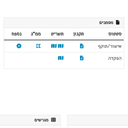
מסמכים
סטטוס
תקנון
תשריט
ממ"ג
נספח
אישור/תוקף
הפקדה
מגרשים