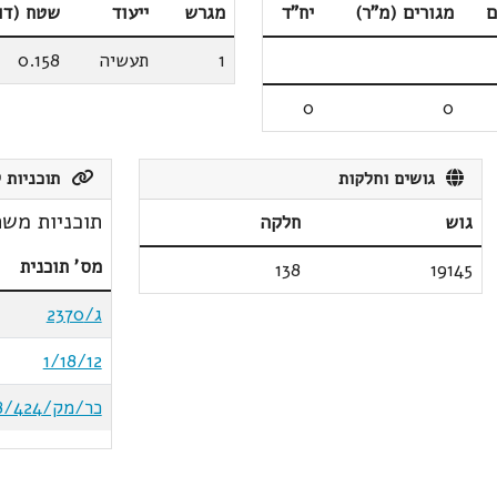
ם
מגורים (מ"ר)
יח"ד
מגרש
ייעוד
שטח (דו
1
תעשיה
0.158
0
0
גושים וחלקות
תוכניות ק
תוכניות משת
גוש
חלקה
מס' תוכנית
138
19145
ג/2370
1/18/12
כר/מק/8/424