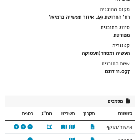
מקום התוכנית
רח' החרושת 49, איזור תעשייה כרמיאל
סיווג התוכנית
מפורטת
קטגוריה
תעשיה ומסחר(תעסוקה
שטח התוכנית
11.097 דונם
מסמכים
סטטוס
תקנון
תשריט
ממ"ג
נספח
אישור/תוקף