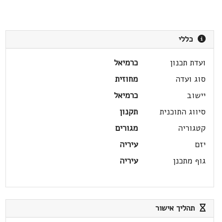
כללי
ועדת תכנון
כרמיאל
סוג ועדה
מחוזית
יישוב
כרמיאל
סיווג התוכנית
תקנון
קטגוריה
מגורים
יזם
עיריה
גוף מתכנן
עיריה
תהליך אישור