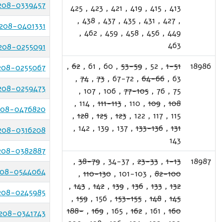
208-0339457
425
,
423
,
421
,
419
,
415
,
413
,
438
,
437
,
435
,
431
,
427
,
208-0401331
,
462
,
459
,
458
,
456
,
449
463
208-0255091
,
62
,
61
,
60
,
53-59
,
52
,
1-51
18986
208-0255067
,
74
,
73
,
67-72
,
64-66
,
63
208-0259473
,
107
,
106
,
77-105
,
76
,
75
,
114
,
111-113
,
110
,
109
,
108
208-0476820
,
128
,
125
,
123
,
122
,
117
,
115
,
142
,
139
,
137
,
133-136
,
131
208-0316208
143
208-0382887
,
38-79
,
34-37
,
23-33
,
1-13
18987
08-0544064
,
110-130
,
101-103
,
82-100
,
143
,
142
,
139
,
136
,
133
,
132
208-0245985
,
159
,
156
,
153-155
,
148
,
145
188-
,
169
,
165
,
162
,
161
,
160
208-0341743