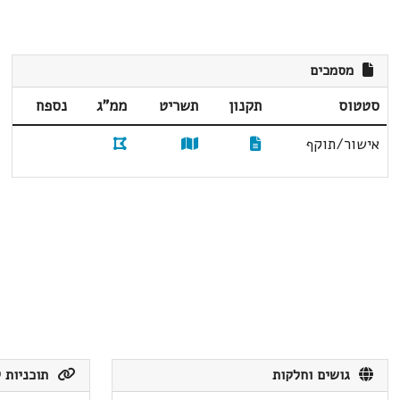
מסמכים
סטטוס
תקנון
תשריט
ממ"ג
נספח
אישור/תוקף
גושים וחלקות
תוכניות ק