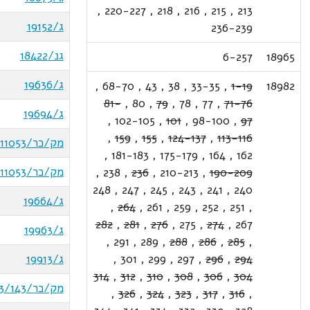
,
220-227
,
218
,
216
,
215
,
213
ג/19152
236-239
גנ/18422
6-257
18965
ג/19636
,
68-70
,
43
,
38
,
33-35
,
1-19
18982
81-
,
80
,
79
,
78
,
77
,
71-76
ג/19694
,
102-105
,
101
,
98-100
,
97
,
159
,
155
,
124-137
,
113-116
מק/כר/18/11053
,
181-183
,
175-179
,
164
,
162
מק/כר/16/11053
,
238
,
236
,
210-213
,
190-209
248
,
247
,
245
,
243
,
241
,
240
ג/19664
,
264
,
261
,
259
,
252
,
251
,
282
,
281
,
276
,
275
,
274
,
267
ג/19963
,
291
,
289
,
288
,
286
,
285
,
294
,
296
,
297
,
299
,
301
,
ג/19913
314
,
312
,
310
,
308
,
306
,
304
מק/כר/13/143
,
326
,
324
,
323
,
317
,
316
,