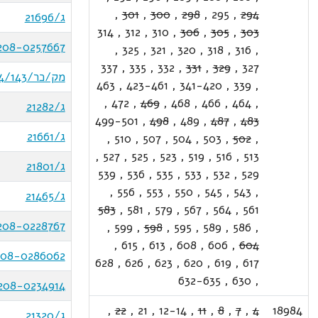
,
301
,
300
,
298
,
295
,
294
ג/21696
314
,
312
,
310
,
306
,
305
,
303
208-0257667
,
325
,
321
,
320
,
318
,
316
,
337
,
335
,
332
,
331
,
329
,
327
מק/כר/14/143
463
,
423-461
,
341-420
,
339
,
,
472
,
469
,
468
,
466
,
464
,
ג/21282
499-501
,
498
,
489
,
487
,
483
ג/21661
,
510
,
507
,
504
,
503
,
502
,
,
527
,
525
,
523
,
519
,
516
,
513
ג/21801
539
,
536
,
535
,
533
,
532
,
529
,
556
,
553
,
550
,
545
,
543
,
ג/21465
583
,
581
,
579
,
567
,
564
,
561
208-0228767
,
599
,
598
,
595
,
589
,
586
,
,
615
,
613
,
608
,
606
,
604
208-0286062
628
,
626
,
623
,
620
,
619
,
617
632-635
,
630
,
208-0234914
,
22
,
21
,
12-14
,
11
,
8
,
7
,
4
18984
ג/21320