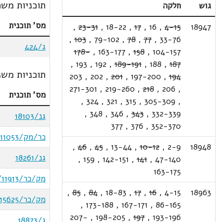
תוכניות משת
גוש
חלקה
מס' תוכנית
,
23-31
,
18-22
,
17
,
16
,
4-15
18947
,
103
,
79-102
,
78
,
77
,
33-76
ג/424
178-
,
163-177
,
158
,
104-157
,
193
,
192
,
189-191
,
188
,
187
תוכניות משנ
203
,
202
,
201
,
197-200
,
194
271-301
,
219-260
,
218
,
206
,
מס' תוכנית
,
324
,
321
,
315
,
305-309
,
,
348
,
346
,
343
,
332-339
גנ/18103
377
,
376
,
352-370
כר/מק/15/11053
,
46
,
45
,
13-44
,
10-12
,
2-9
18948
גנ/18261
,
159
,
142-151
,
141
,
47-140
163-175
מק/כר/2/11913
,
85
,
84
,
18-83
,
17
,
16
,
4-15
18963
מק/כר/1/15625
,
173-188
,
167-171
,
86-165
207-
,
198-205
,
197
,
193-196
ג/18873