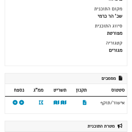
מקום התוכנית
שכ' הר כרמי
סיווג התוכנית
מפורטת
קטגוריה
מגורים
מסמכים
סטטוס
תקנון
תשריט
ממ"ג
נספח
אישור/תוקף
מטרת התוכנית