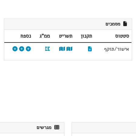
מסמכים
סטטוס
תקנון
תשריט
ממ"ג
נספח
אישור/תוקף
מגרשים