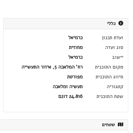
כללי
ועדת תכנון
כרמיאל
סוג ועדה
מחוזית
יישוב
כרמיאל
מקום התוכנית
רח' המלאכה 5, איזור התעשייה
סיווג התוכנית
מפורטת
קטגוריה
תעשיה ומלאכה
שטח התוכנית
24.816 דונם
שטחים