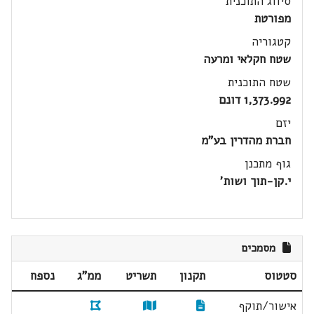
סיווג התוכנית
מפורטת
קטגוריה
שטח חקלאי ומרעה
שטח התוכנית
1,373.992 דונם
יזם
חברת מהדרין בע"מ
גוף מתכנן
י.קן-תוך ושות'
מסמכים
סטטוס
תקנון
תשריט
ממ"ג
נספח
אישור/תוקף