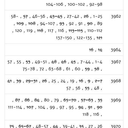
104-106
,
100-102
,
92-98
58-
,
57
,
46-56
,
43-45
,
27-42
,
26
,
1-25
3962
,
109
,
108
,
94-107
,
93
,
92
,
91
,
90
,
89
,
120
,
119
,
118
,
117
,
116
,
113-115
,
110-112
137-150
,
122-135
,
121
16
,
14
3964
57
,
55
,
53
,
49-51
,
48
,
46
,
45
,
7-44
,
1-4
3967
75-78
,
72
,
63-68
,
61
,
60
,
59
,
58
,
41
,
39
,
29-31
,
26
,
25
,
24
,
19
,
16
,
9
,
2-7
3968
57
,
56
,
55
,
48
,
,
87
,
86
,
84
,
80
,
79
,
65-70
,
57-63
,
35
3969
111-114
,
107
,
104
,
99
,
97
,
95
,
94
,
91
,
90
118
,
116
,
75
,
65-67
,
48-57
,
44
,
39-41
,
35
,
27
,
26
3970