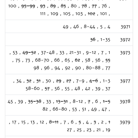
100
,
95-99
,
93
,
89
,
85
,
80
,
78
,
77
,
76
,
111
,
109
,
105
,
103
,
102
,
101
,
49
,
46
,
8-44
,
5
,
4
3971
36
,
1-35
3972
,
53
,
49-52
,
37-48
,
33
,
21-31
,
9-12
,
7
,
1
3973
,
75
,
73
,
68-70
,
66
,
65
,
62
,
58
,
56
,
55
98
,
96
,
94
,
92
,
90
,
80-88
,
77
,
34
,
32
,
31
,
30
,
29
,
27
,
7-9
,
4-6
,
1-3
3977
58-60
,
57
,
56
,
55
,
48
,
42
,
39
,
37
45
,
39
,
35-38
,
33
,
13-31
,
8-12
,
7
,
6
,
1-5
3978
82
,
66-80
,
53
,
51
,
49
,
47
,
,
17
,
15
,
13
,
12
,
8-11
,
7
,
6
,
5
,
4
,
3
,
2
,
1
3979
27
,
25
,
23
,
21
,
19