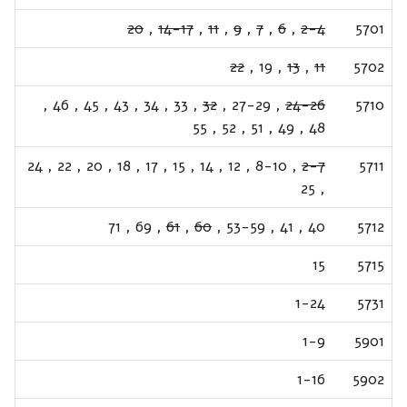
20
,
14-17
,
11
,
9
,
7
,
6
,
2-4
5701
22
,
19
,
13
,
11
5702
,
46
,
45
,
43
,
34
,
33
,
32
,
27-29
,
24-26
5710
55
,
52
,
51
,
49
,
48
24
,
22
,
20
,
18
,
17
,
15
,
14
,
12
,
8-10
,
2-7
5711
25
,
71
,
69
,
61
,
60
,
53-59
,
41
,
40
5712
15
5715
1-24
5731
1-9
5901
1-16
5902