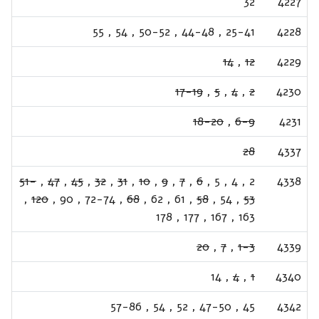
32
4227
55
,
54
,
50-52
,
44-48
,
25-41
4228
14
,
12
4229
17-19
,
5
,
4
,
2
4230
18-20
,
6-9
4231
28
4337
51-
,
47
,
45
,
32
,
31
,
10
,
9
,
7
,
6
,
5
,
4
,
2
4338
,
120
,
90
,
72-74
,
68
,
62
,
61
,
58
,
54
,
53
178
,
177
,
167
,
163
20
,
7
,
1-3
4339
14
,
4
,
1
4340
57-86
,
54
,
52
,
47-50
,
45
4342