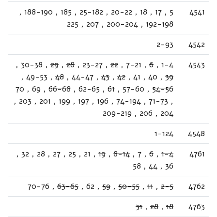
,
188-190
,
185
,
25-182
,
20-22
,
18
,
17
,
5
4541
225
,
207
,
200-204
,
192-198
2-93
4542
,
30-38
,
29
,
28
,
23-27
,
22
,
7-21
,
6
,
1-4
4543
,
49-53
,
48
,
44-47
,
43
,
42
,
41
,
40
,
39
70
,
69
,
66-68
,
62-65
,
61
,
57-60
,
54-56
,
203
,
201
,
199
,
197
,
196
,
74-194
,
71-73
,
209-219
,
206
,
204
1-124
4548
,
32
,
28
,
27
,
25
,
21
,
19
,
8-14
,
7
,
6
,
1-4
4761
58
,
44
,
36
70-76
,
63-65
,
62
,
59
,
50-55
,
11
,
2-5
4762
31
,
28
,
18
4763