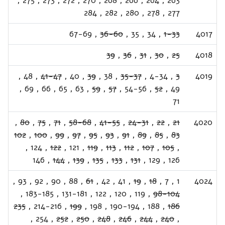
,
275
,
273
,
272
,
270
,
268
,
266
,
264
,
263
284
,
282
,
280
,
278
,
277
67-69
,
36-60
,
35
,
34
,
1-33
4017
39
,
36
,
31
,
30
,
25
4018
,
48
,
41-47
,
40
,
39
,
38
,
35-37
,
4-34
,
3
4019
,
69
,
66
,
65
,
63
,
59
,
57
,
54-56
,
52
,
49
71
,
80
,
75
,
71
,
58-68
,
41-55
,
24-31
,
22
,
21
4020
102
,
100
,
99
,
97
,
95
,
93
,
91
,
89
,
85
,
83
,
124
,
122
,
121
,
119
,
113
,
112
,
107
,
105
,
146
,
144
,
139
,
135
,
133
,
131
,
129
,
126
,
93
,
92
,
90
,
88
,
61
,
42
,
41
,
19
,
18
,
7
,
1
4024
,
183-185
,
131-181
,
122
,
120
,
119
,
98-104
235
,
214-216
,
199
,
198
,
190-194
,
188
,
186
,
254
,
252
,
250
,
248
,
246
,
244
,
240
,