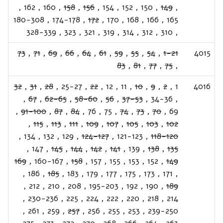
,
162
,
160
,
158
,
156
,
154
,
152
,
150
,
149
,
180-308
,
174-178
,
172
,
170
,
168
,
166
,
165
328-339
,
323
,
321
,
319
,
314
,
312
,
310
,
73
,
71
,
69
,
66
,
64
,
61
,
59
,
55
,
54
,
1-21
4015
83
,
81
,
77
,
75
,
32
,
31
,
28
,
25-27
,
22
,
12
,
11
,
10
,
9
,
2
,
1
4016
,
67
,
62-65
,
58-60
,
56
,
37-53
,
34-36
,
,
91-100
,
87
,
84
,
76
,
75
,
74
,
73
,
70
,
69
,
115
,
113
,
111
,
109
,
107
,
105
,
103
,
102
,
134
,
132
,
129
,
124-127
,
121-123
,
118-120
,
147
,
145
,
144
,
142
,
141
,
139
,
138
,
135
169
,
160-167
,
158
,
157
,
155
,
153
,
152
,
149
,
186
,
185
,
183
,
179
,
177
,
175
,
173
,
171
,
,
212
,
210
,
208
,
195-203
,
192
,
190
,
189
,
230-236
,
225
,
224
,
222
,
220
,
218
,
214
,
261
,
259
,
257
,
256
,
255
,
253
,
239-250