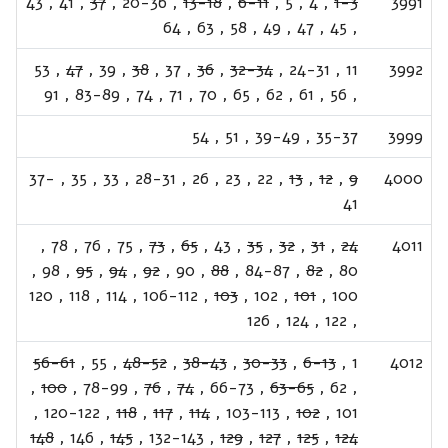
43
,
41
,
37
,
20-36
,
13-18
,
6-11
,
5
,
4
,
1-3
3991
64
,
63
,
58
,
49
,
47
,
45
,
53
,
47
,
39
,
38
,
37
,
36
,
32-34
,
24-31
,
11
3992
91
,
83-89
,
74
,
71
,
70
,
65
,
62
,
61
,
56
,
54
,
51
,
39-49
,
35-37
3999
37-
,
35
,
33
,
28-31
,
26
,
23
,
22
,
13
,
12
,
9
4000
41
,
78
,
76
,
75
,
73
,
65
,
43
,
35
,
32
,
31
,
24
4011
,
98
,
95
,
94
,
92
,
90
,
88
,
84-87
,
82
,
80
120
,
118
,
114
,
106-112
,
103
,
102
,
101
,
100
126
,
124
,
122
,
56-61
,
55
,
48-52
,
38-43
,
30-33
,
6-13
,
1
4012
,
100
,
78-99
,
76
,
74
,
66-73
,
63-65
,
62
,
,
120-122
,
118
,
117
,
114
,
103-113
,
102
,
101
148
,
146
,
145
,
132-143
,
129
,
127
,
125
,
124