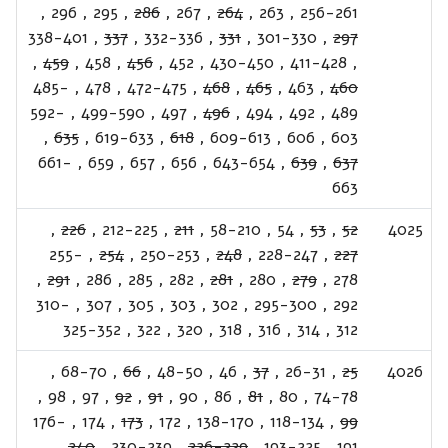
,
296
,
295
,
286
,
267
,
264
,
263
,
256-261
338-401
,
337
,
332-336
,
331
,
301-330
,
297
,
459
,
458
,
456
,
452
,
430-450
,
411-428
,
485-
,
478
,
472-475
,
468
,
465
,
463
,
460
592-
,
499-590
,
497
,
496
,
494
,
492
,
489
,
635
,
619-633
,
618
,
609-613
,
606
,
603
661-
,
659
,
657
,
656
,
643-654
,
639
,
637
663
,
226
,
212-225
,
211
,
58-210
,
54
,
53
,
52
4025
255-
,
254
,
250-253
,
248
,
228-247
,
227
,
291
,
286
,
285
,
282
,
281
,
280
,
279
,
278
310-
,
307
,
305
,
303
,
302
,
295-300
,
292
325-352
,
322
,
320
,
318
,
316
,
314
,
312
,
68-70
,
66
,
48-50
,
46
,
37
,
26-31
,
25
4026
,
98
,
97
,
92
,
91
,
90
,
86
,
81
,
80
,
74-78
176-
,
174
,
173
,
172
,
138-170
,
118-134
,
99
,
240
,
230-239
,
226-229
,
193-225
,
191