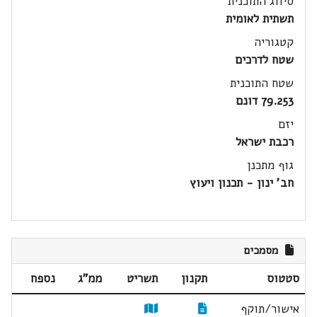
סיווג התוכנית
תשתית לאומית
קטגוריה
שטח לדרכים
שטח התוכנית
79.253 דונם
יזם
רכבת ישראל
גוף מתכנן
חב' ינון - תכנון ויעוץ
מסמכים
סטטוס
תקנון
תשריט
ממ"ג
נספח
אישור/תוקף