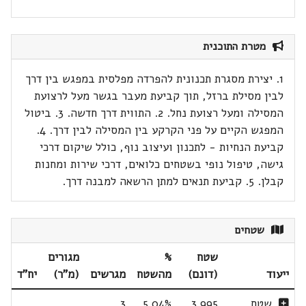
מטרת התוכנית
1. יצירת מסגרת תכנונית להפרדה מפלסית במפגש בין דרך
לבין מסילת ברזל, תוך קביעת מעבר בגשר מעל לרצועת
המסילה ומעל רצועת נחל. 2. התווית דרך חדשה. 3. ביטול
המפגש הקיים על פני הקרקע בין המסילה לבין דרך. 4.
קביעת הנחיות - לתכנון ועיצוב נוף, כולל שיקום דרכי
גישה, טיפול נופי בשטחים כלואים, דרכי שירות ומחנות
קבלן. 5. קביעת תנאים למתן הרשאה למבנה דרך.
שטחים
שטח
%
מגורים
ייעוד
(דונם)
מהשטח
מגרשים
(מ"ר)
יח"ד
שטח
3.995
5.04%
3