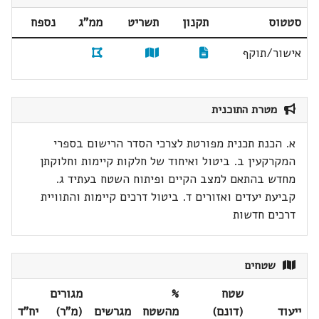
סטטוס
תקנון
תשריט
ממ"ג
נספח
אישור/תוקף
מטרת התוכנית
א. הכנת תכנית מפורטת לצרכי הסדר הרישום בספרי
המקרקעין ב. ביטול ואיחוד של חלקות קיימות וחלוקתן
מחדש בהתאם למצב הקיים ופיתוח השטח בעתיד ג.
קביעת יעדים ואזורים ד. ביטול דרכים קיימות והתוויית
דרכים חדשות
שטחים
שטח
%
מגורים
ייעוד
(דונם)
מהשטח
מגרשים
(מ"ר)
יח"ד