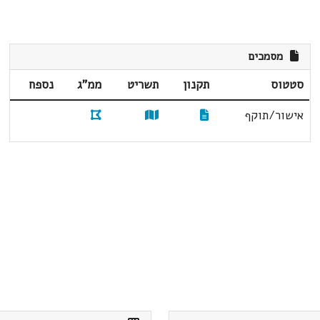
מסמכים
סטטוס
תקנון
תשריט
ממ"ג
נספח
אישור/תוקף