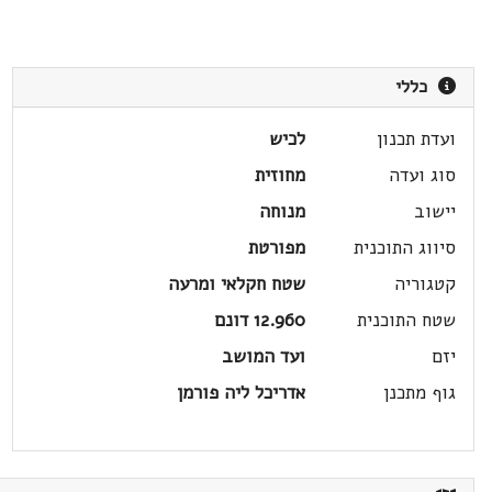
כללי
ועדת תכנון
לכיש
סוג ועדה
מחוזית
יישוב
מנוחה
סיווג התוכנית
מפורטת
קטגוריה
שטח חקלאי ומרעה
שטח התוכנית
12.960 דונם
יזם
ועד המושב
גוף מתכנן
אדריכל ליה פורמן