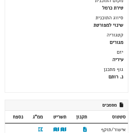
מקום התוכנית
טירת כרמל
סיווג התוכנית
שינוי למפורטת
קטגוריה
מגורים
יזם
עיריה
גוף מתכנן
נ. רותם
מסמכים
סטטוס
תקנון
תשריט
ממ"ג
נספח
אישור/תוקף