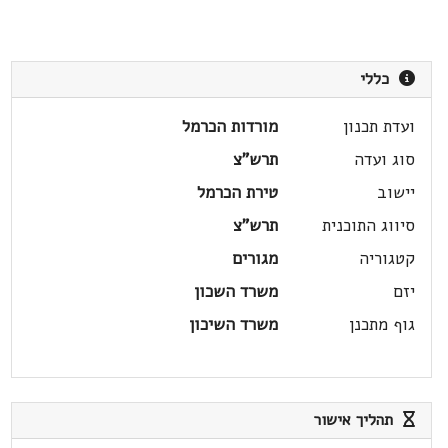
כללי
ועדת תכנון
מורדות הכרמל
סוג ועדה
תרש"צ
יישוב
טירת הכרמל
סיווג התוכנית
תרש"צ
קטגוריה
מגורים
יזם
משרד השכון
גוף מתכנן
משרד השיכון
תהליך אישור