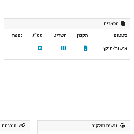
מסמכים
סטטוס
תקנון
תשריט
ממ"ג
נספח
אישור/תוקף
גושים וחלקות
תוכניות ק