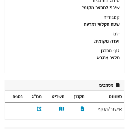
סיווג התוכנית
שינוי למתאר מקומי
קטגוריה
שטח חקלאי ומרעה
יזם
ועדה מקומית
גוף מתכנן
מלצר איגרא
מסמכים
סטטוס
תקנון
תשריט
ממ"ג
נספח
אישור/תוקף