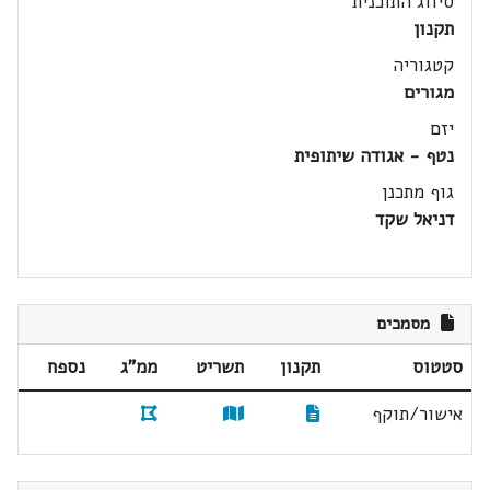
סיווג התוכנית
תקנון
קטגוריה
מגורים
יזם
נטף - אגודה שיתופית
גוף מתכנן
דניאל שקד
מסמכים
סטטוס
תקנון
תשריט
ממ"ג
נספח
אישור/תוקף