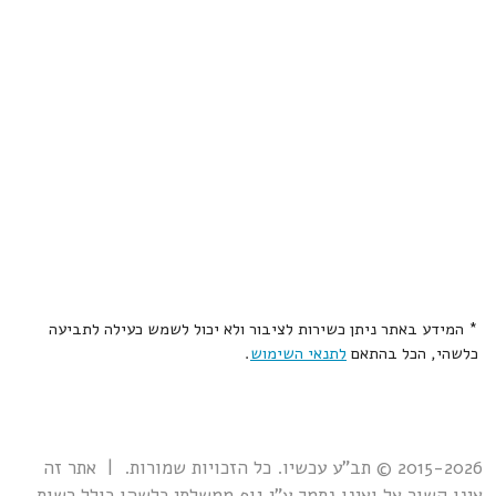
* המידע באתר ניתן כשירות לציבור ולא יכול לשמש כעילה לתביעה
כלשהי, הכל בהתאם
לתנאי השימוש
.
2015-2026 © תב"ע עכשיו. כל הזכויות שמורות. | אתר זה
אינו קשור אל ואינו נתמך ע"י גוף ממשלתי כלשהו כולל רשות