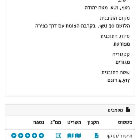
נטף, מ.א. מטה יהודה
מקום התוכנית
הלוטם 30 נטף, בקרבת הצומת עם דרך כפירה
סיווג התוכנית
מפורטת
קטגוריה
מגורים
שטח התוכנית
4.517 דונם
מסמכים
סטטוס
תקנון
תשריט
ממ"ג
נספח
אישור/תוקף