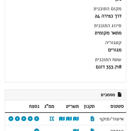
מקום התוכנית
דרך כפירה 24
סיווג התוכנית
מתאר מקומית
קטגוריה
מגורים
שטח התוכנית
353.718 דונם
מסמכים
סטטוס
תקנון
תשריט
ממ"ג
נספח
אישור/תוקף