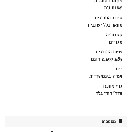
מקום התוכנית
יאנוח ג'ת
סיווג התוכנית
מתאר כלל ישובית
קטגוריה
מגורים
שטח התוכנית
2,497.465 דונם
יזם
ועדה בינמשרדית
גוף מתכנן
אדר' דודי גלר
מסמכים