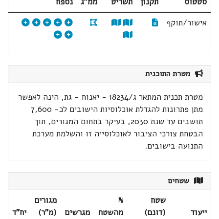
סטטוס
תקנון
תשריט
ממ"ג
נספח
אישור/תוקף
מטרת התוכנית
מטרת תכנית המתאר ג/18234 - יאנוח - גת, הינה לאפשר
מתן פתרונות להגדלת אוכלוסיות הישובים לכ- 7,600
תושבים עד שנת 2030, בעיקר בתחום המגורים, תוך
הבטחת צורכי הציבור לאוכלוסייה זו והשלמת מערכת
התנועה בישובים.
שטחים
שטח
%
מגורים
ייעוד
(דונם)
מהשטח
מגרשים
(מ"ר)
יח"ד