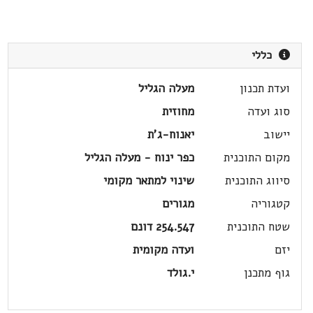
כללי
ועדת תכנון
מעלה הגליל
סוג ועדה
מחוזית
יישוב
יאנוח-ג'ת
מקום התוכנית
כפר ינוח - מעלה הגליל
סיווג התוכנית
שינוי למתאר מקומי
קטגוריה
מגורים
שטח התוכנית
254.547 דונם
יזם
ועדה מקומית
גוף מתכנן
י.גולד