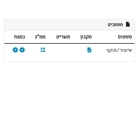
מסמכים
סטטוס
תקנון
תשריט
ממ"ג
נספח
אישור/תוקף