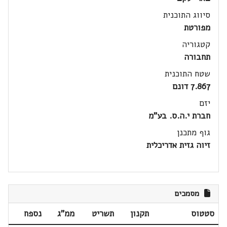
סיווג התוכנית
מפורטת
קטגוריה
תחבורה
שטח התוכנית
7.867 דונם
יזם
חברת י.ה.ס. בע"מ
גוף מתכנן
זיוה גזית אדריכלית
מסמכים
סטטוס
תקנון
תשריט
ממ"ג
נספח