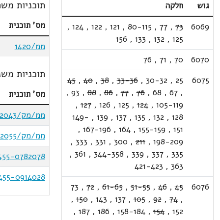
תוכניות משת
גוש
חלקה
מס' תוכנית
,
124
,
122
,
121
,
80-115
,
77
,
73
6069
156
,
133
,
132
,
125
ממ/1420
76
,
71
,
70
6070
תוכניות משנ
45
,
40
,
38
,
33-36
,
30-32
,
25
6075
,
93
,
88
,
86
,
77
,
76
,
68
,
67
,
מס' תוכנית
,
127
,
126
,
125
,
124
,
105-119
ממ/מק/2043
149-
,
139
,
137
,
135
,
132
,
128
,
167-196
,
164
,
155-159
,
151
ממ/מק/2055
,
333
,
331
,
300
,
211
,
198-209
,
361
,
344-358
,
339
,
337
,
335
455-0782078
421-423
,
363
455-0914028
73
,
72
,
61-65
,
51-55
,
46
,
45
6076
,
150
,
143
,
137
,
105
,
92
,
74
,
,
187
,
186
,
158-184
,
154
,
152