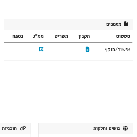
מסמכים
סטטוס
תקנון
תשריט
ממ"ג
נספח
אישור/תוקף
גושים וחלקות
תוכניות ק