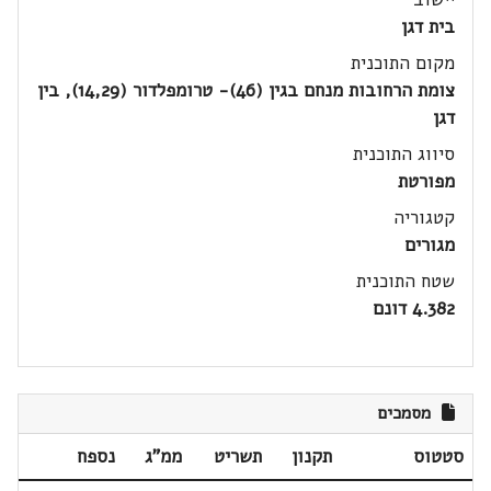
בית דגן
מקום התוכנית
צומת הרחובות מנחם בגין (46)- טרומפלדור (14,29), בין
דגן
סיווג התוכנית
מפורטת
קטגוריה
מגורים
שטח התוכנית
4.382 דונם
מסמכים
סטטוס
תקנון
תשריט
ממ"ג
נספח