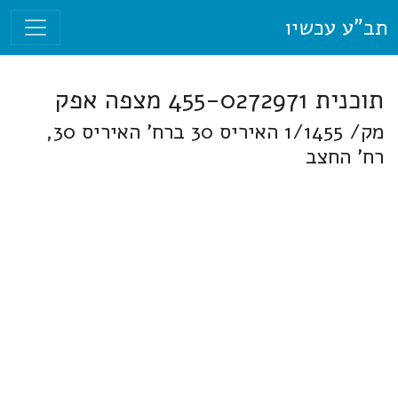
תב"ע עכשיו
תוכנית 455-0272971 מצפה אפק
מק/ 1/1455 האיריס 30 ברח' האיריס 30,
רח' החצב