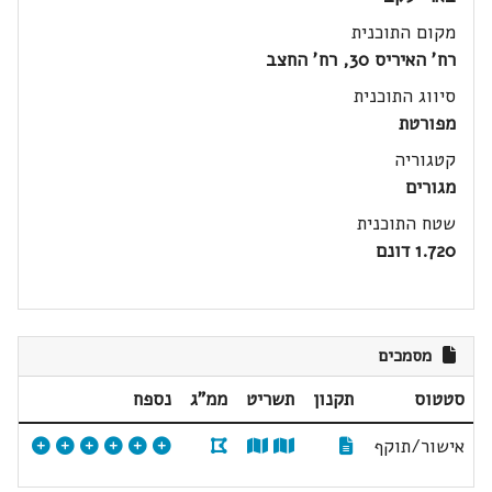
מקום התוכנית
רח' האיריס 30, רח' החצב
סיווג התוכנית
מפורטת
קטגוריה
מגורים
שטח התוכנית
1.720 דונם
מסמכים
סטטוס
תקנון
תשריט
ממ"ג
נספח
אישור/תוקף