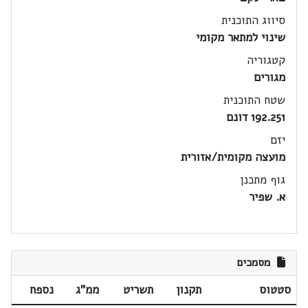
סיווג התוכנית
שינוי למתאר מקומי
קטגוריה
מגורים
שטח התוכנית
192.251 דונם
יזם
מועצה מקומית/אזורית
גוף מתכנן
א. שפיר
מסמכים
סטטוס
תקנון
תשריט
ממ"ג
נספח