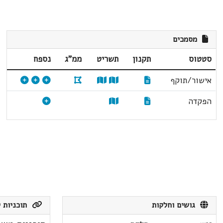
מסמכים
סטטוס
תקנון
תשריט
ממ"ג
נספח
אישור/תוקף
הפקדה
גושים וחלקות
תוכניות ק