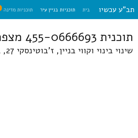
תב"ע עכשיו
ח
בית
תוכניות בניין עיר
תוכניות מדינה
תוכנית 455-0666693 מצפה אפק
שינוי בינוי וקווי בניין, ז'בוטינסקי 27, באר י באיזור המאופיין בבנייה צמודת קרקע ומחולקת לנחלות ומשקים חקלאיים